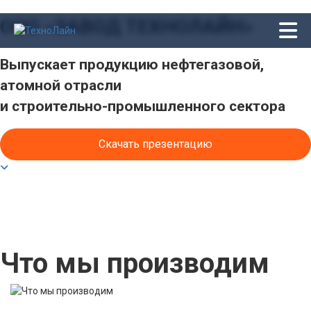
ООО «ЗАВОД ТЕХНОЛАЙН»
Выпускает продукцию нефтегазовой,
атомной отрасли
ГЛАВНАЯ
и строительно-промышленного сектора
УСЛУГИ
Скачать презентацию
ФОТОГАЛЕРЕЯ
ВИДЕО
КОНТАКТЫ
Что мы производим