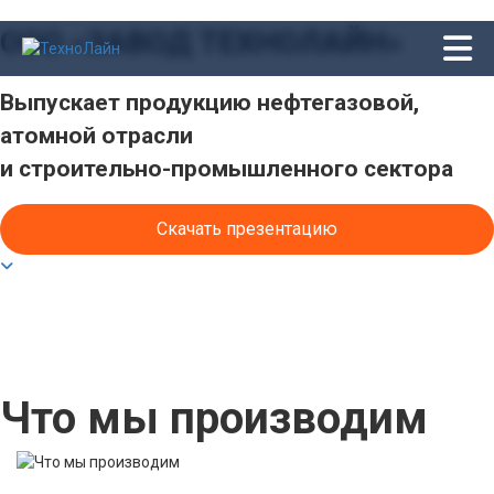
ООО «ЗАВОД ТЕХНОЛАЙН»
Выпускает продукцию нефтегазовой,
атомной отрасли
ГЛАВНАЯ
и строительно-промышленного сектора
УСЛУГИ
Скачать презентацию
ФОТОГАЛЕРЕЯ
ВИДЕО
КОНТАКТЫ
Что мы производим